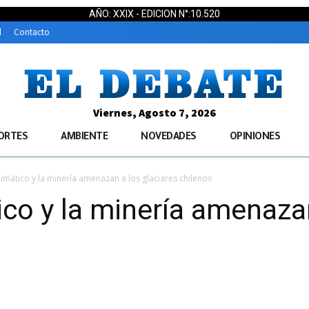
AÑO: XXIX - EDICION N°:10.520
d
Contacto
Viernes, Agosto 7, 2026
ORTES
AMBIENTE
NOVEDADES
OPINIONES
limático y la minería amenazan a los glaciares chilenos
ico y la minería amenazan