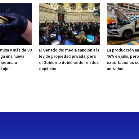
tuita y más de 80
El Senado dio media sanción a la
La producción au
ega una nueva
ley de propiedad privada, pero
16% en julio, pero
ampeonato
el Gobierno debió ceder en dos
exportaciones so
lfajor
capítulos
actividad