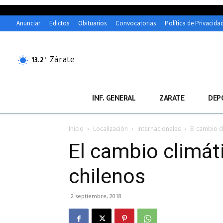
Anunciar
Edictos
Obituarios
Convocatorias
Política de Privacida
Zárate
C
13.2
INF. GENERAL
ZARATE
DEP
Inicio
Localización
Internacionales
El cambio c
El cambio climát
chilenos
2 septiembre, 2018