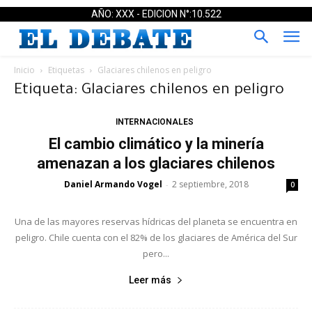
AÑO: XXX - EDICION N°:10.522
Inicio
Etiquetas
Glaciares chilenos en peligro
Etiqueta: Glaciares chilenos en peligro
INTERNACIONALES
El cambio climático y la minería
amenazan a los glaciares chilenos
Daniel Armando Vogel
2 septiembre, 2018
-
0
Una de las mayores reservas hídricas del planeta se encuentra en
peligro. Chile cuenta con el 82% de los glaciares de América del Sur
pero...
Leer más