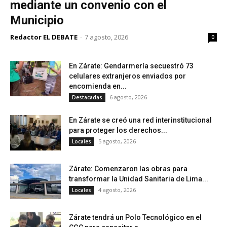
mediante un convenio con el
Municipio
Redactor EL DEBATE
-
7 agosto, 2026
0
En Zárate: Gendarmería secuestró 73
celulares extranjeros enviados por
encomienda en...
6 agosto, 2026
Destacadas
En Zárate se creó una red interinstitucional
para proteger los derechos...
5 agosto, 2026
Locales
Zárate: Comenzaron las obras para
transformar la Unidad Sanitaria de Lima...
4 agosto, 2026
Locales
Zárate tendrá un Polo Tecnológico en el