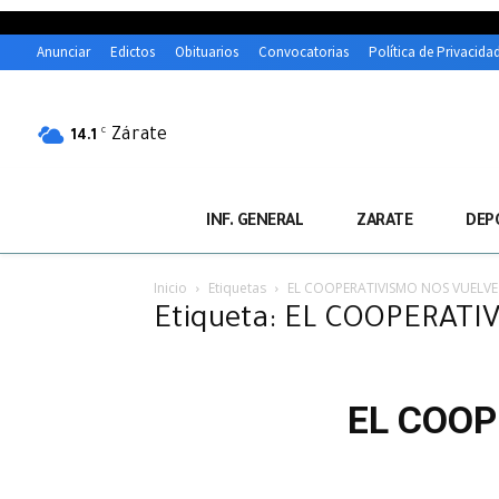
Anunciar
Edictos
Obituarios
Convocatorias
Política de Privacida
Zárate
C
14.1
INF. GENERAL
ZARATE
DEP
Inicio
Etiquetas
EL COOPERATIVISMO NOS VUELVE
Etiqueta: EL COOPERAT
EL COOP