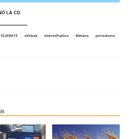
NÓ LA CD.
ELDEBATE
infobae
InteresPublico
Metano
periodismo
OR