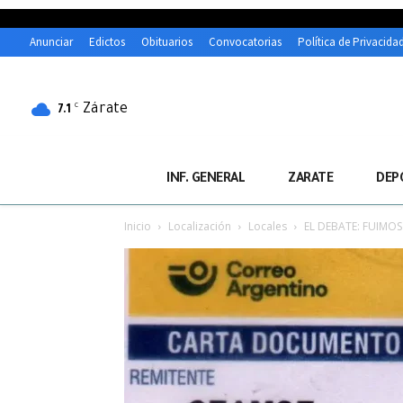
Anunciar
Edictos
Obituarios
Convocatorias
Política de Privacida
Zárate
C
7.1
INF. GENERAL
ZARATE
DEP
Inicio
Localización
Locales
EL DEBATE: FUIMO