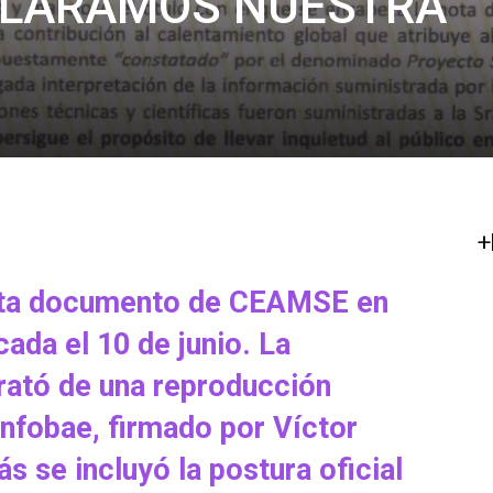
CLARAMOS NUESTRA
+
arta documento de CEAMSE en
cada el 10 de junio. La
trató de una reproducción
 Infobae, firmado por Víctor
s se incluyó la postura oficial