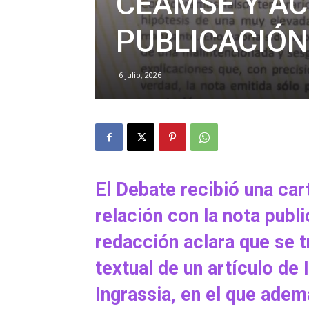
CEAMSE Y A
PUBLICACIÓN
6 julio, 2026
El Debate recibió una c
relación con la nota publi
redacción aclara que se 
textual de un artículo de
Ingrassia, en el que ademá