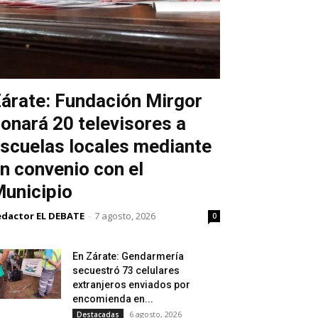
árate: Fundación Mirgor
onará 20 televisores a
scuelas locales mediante
n convenio con el
unicipio
edactor EL DEBATE
-
7 agosto, 2026
0
En Zárate: Gendarmería
secuestró 73 celulares
extranjeros enviados por
encomienda en...
6 agosto, 2026
Destacadas