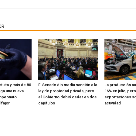
OR
tuita y más de 80
El Senado dio media sanción a la
La producción au
ega una nueva
ley de propiedad privada, pero
16% en julio, pero
ampeonato
el Gobierno debió ceder en dos
exportaciones so
lfajor
capítulos
actividad