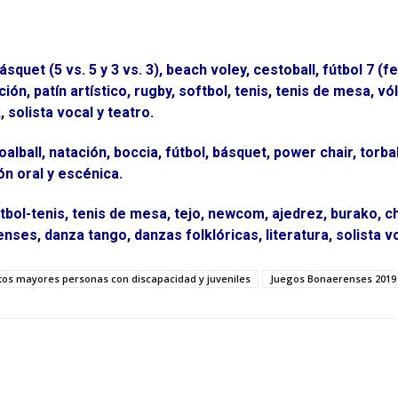
squet (5 vs. 5 y 3 vs. 3), beach voley, cestoball, fútbol 7 (fe
ión, patín artístico, rugby, softbol, tenis, tenis de mesa, vó
 solista vocal y teatro.
lball, natación, boccia, fútbol, básquet, power chair, torbal
ón oral y escénica.
tbol-tenis, tenis de mesa, tejo, newcom, ajedrez, burako, c
nses, danza tango, danzas folklóricas, literatura, solista vo
tos mayores personas con discapacidad y juveniles
Juegos Bonaerenses 2019