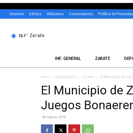
Anunciar
Edictos
Obituarios
Convocatorias
Política de Privacida
Zárate
C
12.7
INF. GENERAL
ZARATE
DEP
Inicio
Localización
Locales
El Municipio de Zár
El Municipio de Z
Juegos Bonaere
30 marzo, 2019