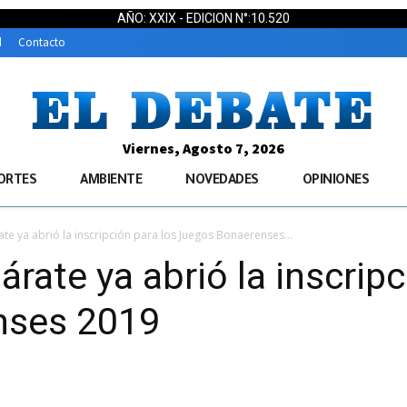
AÑO: XXIX - EDICION N°:10.520
d
Contacto
Viernes, Agosto 7, 2026
ORTES
AMBIENTE
NOVEDADES
OPINIONES
ate ya abrió la inscripción para los Juegos Bonaerenses...
árate ya abrió la inscripc
nses 2019