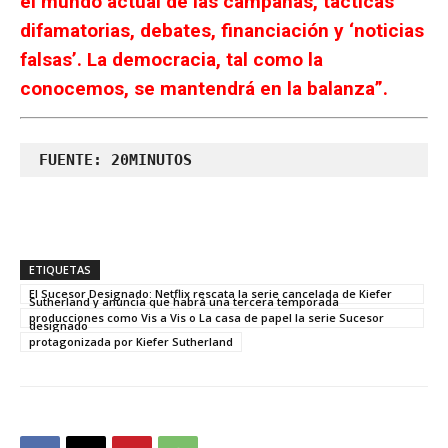
el mundo actual de las campañas, tácticas
difamatorias, debates, financiación y ‘noticias
falsas’. La democracia, tal como la
conocemos, se mantendrá en la balanza”.
 FUENTE: 
20MINUTOS
ETIQUETAS
El Sucesor Designado: Netflix rescata la serie cancelada de Kiefer
Sutherland y anuncia que habrá una tercera temporada
producciones como Vis a Vis o La casa de papel la serie Sucesor
designado
protagonizada por Kiefer Sutherland