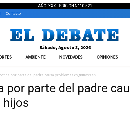
AÑO: XXX - EDICION N°:10.521
d
Contacto
Sábado, Agosto 8, 2026
ORTES
AMBIENTE
NOVEDADES
OPINIONES
icotina por parte del padre causa problemas cognitivos en...
na por parte del padre c
 hijos