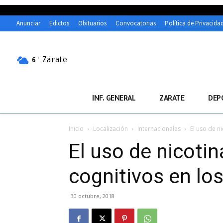
Anunciar
Edictos
Obituarios
Convocatorias
Política de Privacida
Zárate
C
6
INF. GENERAL
ZARATE
DEP
Inicio
Localización
Internacionales
El uso de n
El uso de nicoti
cognitivos en los
30 octubre, 2018