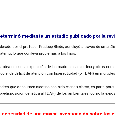
determinó mediante un estudio publicado por la revi
 liderado por el profesor Pradeep Bhide, concluyó a través de un anál
erno, lo que conlleva problemas a los hijos.
a idea de que la exposición de las madres a la nicotina y otros com
do el de déficit de atención con hiperactividad (o TDAH) en múltipl
 padres que consumen nicotina han sido menos claras, en parte por
 predisposición genética al TDAH) de los ambientales, como la exposic
 necesidad de una mayor investigación sobre los e