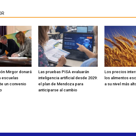
OR
ión Mirgor donará
Las pruebas PISA evaluarán
Los precios inte
a escuelas
inteligencia artificial desde 2029:
los alimentos esc
te un convenio
el plan de Mendoza para
a su nivel más alt
o
anticiparse al cambio