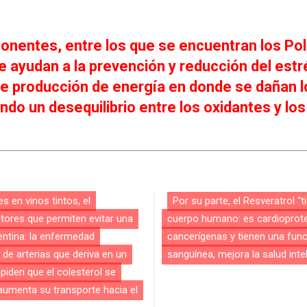
onentes, entre los que se encuentran los Poli
e ayudan a la prevención y reducción del estré
e producción de energía en donde se dañan 
do un desequilibrio entre los oxidantes y los
s en vinos tintos, el
Por su parte, el Resveratrol 
tores que permiten evitar una
cuerpo humano: es cardioprotec
entina: la enfermedad
cancerígenas y tienen una func
 de arterias que deriva en un
sanguínea, mejora la salud inte
mpiden que el colesterol se
 aumenta su transporte hacia el