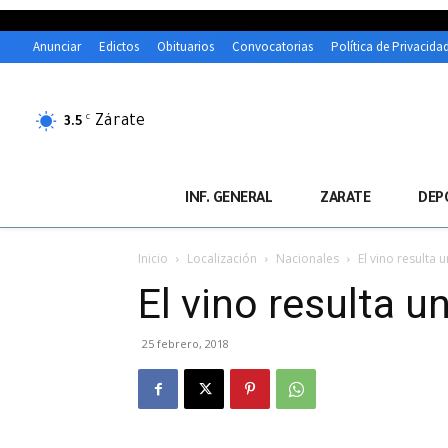
Anunciar
Edictos
Obituarios
Convocatorias
Política de Privacida
Zárate
C
3.5
INF. GENERAL
ZARATE
DEP
Inicio
Localización
Nacionales
El vino resulta 
El vino resulta u
25 febrero, 2018