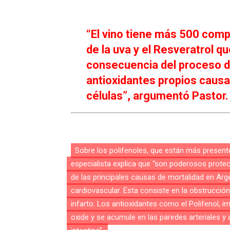
“El vino tiene más 500 comp
de la uva y el Resveratrol qu
consecuencia del proceso d
antioxidantes propios causan
células”, argumentó Pastor.
Sobre los polifenoles, que están más presente
especialista explica que “son poderosos protec
de las principales causas de mortalidad en Arg
cardiovascular. Esta consiste en la obstrucción
infarto. Los antioxidantes como el Polifenol, i
oxide y se acumule en las paredes arteriales y