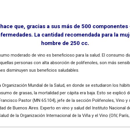
ace que, gracias a sus más de 500 componentes -en
enfermedades. La cantidad recomendada para la mujer
hombre de 250 cc.
umo moderado de vino es beneficioso para la salud. El consumo dia
quellas personas con alta absorción de polifenoles, son más sensibl
es disminuyen sus beneficios saludables.
 la Organización Mundial de la Salud, en donde se estudiaron los há
sumo de grasas, la mortalidad per cápita era baja. Esto se explicó de
 Francisco Pastor (MN 65.104), jefe de la sección Polifenoles, Vino y 
idad de Buenos Aires. Experto en vino y salud del Instituto Nacional d
ud de la Organización Internacional de la Viña y el Vino (OIV, París,