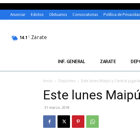
Anunciar
Edictos
Obituarios
Convocatorias
Política de Privacida
Zárate
C
14.1
INF. GENERAL
ZARATE
DEP
Inicio
Deportes
Este lunes Maipú y Central jugará
Este lunes Maipú 
31 marzo, 2018