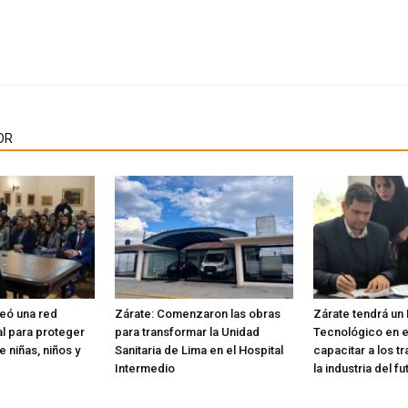
OR
reó una red
Zárate: Comenzaron las obras
Zárate tendrá un
nal para proteger
para transformar la Unidad
Tecnológico en e
 niñas, niños y
Sanitaria de Lima en el Hospital
capacitar a los t
Intermedio
la industria del fu