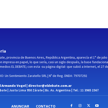
ria
ate, provincia de Buenos Aires, República Argentina, aparecía el 1° de julio
ón impresa en papel, lo que sería, casi un siglo después, la base fundaciona
medios EL DEBATE; con esta -su página digital- que subió a Internet, el 27 d
O: Un Sentimiento Zarateño SRL | Nº de Reg. DNDA: 79707292
l Armando Vogel |
director@eldebate.com.ar
ate | Justa Lima 950 Zárate | Bs. As. Argentina | Tel.: 11 3965 1567
ANUNCIAR
CONTACTO