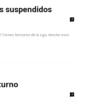
os suspendidos
0
el Torneo Nocturno de la Liga. Anoche esos
turno
0