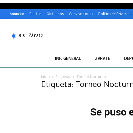
Anunciar
Edictos
Obituarios
Convocatorias
Política de Privacida
Zárate
C
9.5
INF. GENERAL
ZARATE
DEP
Inicio
Etiquetas
Torneo Nocturno
Etiqueta: Torneo Noctur
Se puso e