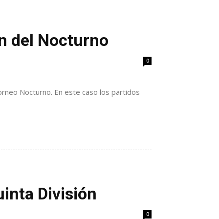
ón del Nocturno
0
orneo Nocturno. En este caso los partidos
inta División
0