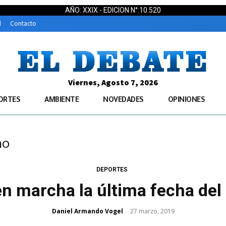
AÑO: XXIX - EDICION N°:10.520
d
Contacto
Viernes, Agosto 7, 2026
ORTES
AMBIENTE
NOVEDADES
OPINIONES
no
DEPORTES
n marcha la última fecha del
Daniel Armando Vogel
27 marzo, 2019
-