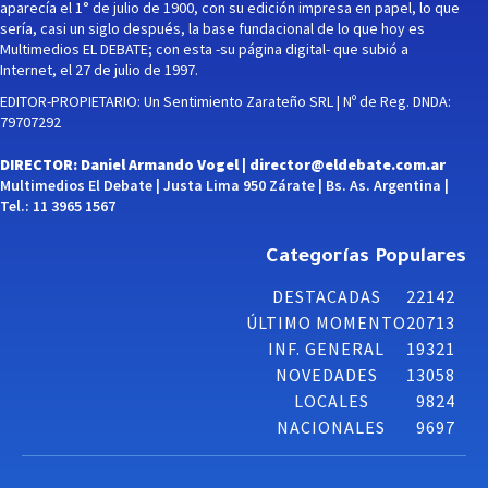
aparecía el 1° de julio de 1900, con su edición impresa en papel, lo que
sería, casi un siglo después, la base fundacional de lo que hoy es
Multimedios EL DEBATE; con esta -su página digital- que subió a
Internet, el 27 de julio de 1997.
EDITOR-PROPIETARIO: Un Sentimiento Zarateño SRL | Nº de Reg. DNDA:
79707292
DIRECTOR: Daniel Armando Vogel |
director@eldebate.com.ar
Multimedios El Debate | Justa Lima 950 Zárate | Bs. As. Argentina |
Tel.: 11 3965 1567
Categorías Populares
DESTACADAS
22142
ÚLTIMO MOMENTO
20713
INF. GENERAL
19321
NOVEDADES
13058
LOCALES
9824
NACIONALES
9697