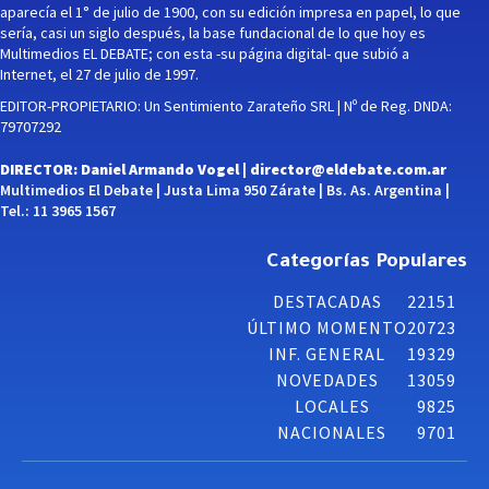
aparecía el 1° de julio de 1900, con su edición impresa en papel, lo que
sería, casi un siglo después, la base fundacional de lo que hoy es
Multimedios EL DEBATE; con esta -su página digital- que subió a
Internet, el 27 de julio de 1997.
EDITOR-PROPIETARIO: Un Sentimiento Zarateño SRL | Nº de Reg. DNDA:
79707292
DIRECTOR: Daniel Armando Vogel |
director@eldebate.com.ar
Multimedios El Debate | Justa Lima 950 Zárate | Bs. As. Argentina |
Tel.: 11 3965 1567
Categorías Populares
DESTACADAS
22151
ÚLTIMO MOMENTO
20723
INF. GENERAL
19329
NOVEDADES
13059
LOCALES
9825
NACIONALES
9701