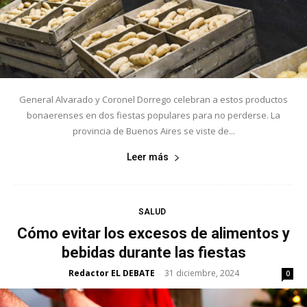
General Alvarado y Coronel Dorrego celebran a estos productos
bonaerenses en dos fiestas populares para no perderse. La
provincia de Buenos Aires se viste de...
Leer más
SALUD
Cómo evitar los excesos de alimentos y
bebidas durante las fiestas
Redactor EL DEBATE
31 diciembre, 2024
-
0