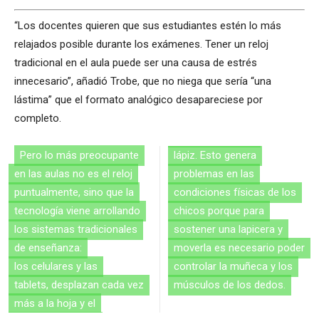
“Los docentes quieren que sus estudiantes estén lo más
relajados posible durante los exámenes. Tener un reloj
tradicional en el aula puede ser una causa de estrés
innecesario”, añadió Trobe, que no niega que sería “una
lástima” que el formato analógico desapareciese por
completo.
Pero lo más preocupante
lápiz. Esto genera
en las aulas no es el reloj
problemas en las
puntualmente, sino que la
condiciones físicas de los
tecnología viene arrollando
chicos porque para
los sistemas tradicionales
sostener una lapicera y
de enseñanza:
moverla es necesario poder
los celulares y las
controlar la muñeca y los
tablets, desplazan cada vez
músculos de los dedos.
más a la hoja y el