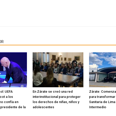
OR
bol: UEFA
En Zárate se creó una red
Zárate: Comenzar
cot a los
interinstitucional para proteger
para transformar 
no confía en
los derechos de niñas, niños y
Sanitaria de Lima
 presidente de la
adolescentes
Intermedio