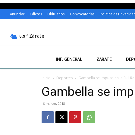
Anunciar
Edictos
Obituarios
Convocatorias
Política de Privacida
Zárate
C
6.9
INF. GENERAL
ZARATE
DEP
Inicio
Deportes
Gambella se impuso en la Full Ra
Gambella se impu
6 marzo, 2018