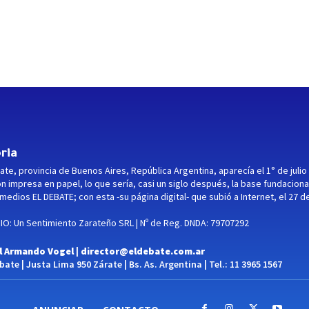
ria
ate, provincia de Buenos Aires, República Argentina, aparecía el 1° de julio
ón impresa en papel, lo que sería, casi un siglo después, la base fundaciona
medios EL DEBATE; con esta -su página digital- que subió a Internet, el 27 d
O: Un Sentimiento Zarateño SRL | Nº de Reg. DNDA: 79707292
l Armando Vogel |
director@eldebate.com.ar
ate | Justa Lima 950 Zárate | Bs. As. Argentina | Tel.: 11 3965 1567