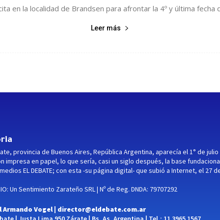
ta en la localidad de Brandsen para afrontar la 4º y última fecha 
Leer más
ria
ate, provincia de Buenos Aires, República Argentina, aparecía el 1° de julio
ón impresa en papel, lo que sería, casi un siglo después, la base fundaciona
medios EL DEBATE; con esta -su página digital- que subió a Internet, el 27 d
O: Un Sentimiento Zarateño SRL | Nº de Reg. DNDA: 79707292
l Armando Vogel |
director@eldebate.com.ar
ate | Justa Lima 950 Zárate | Bs. As. Argentina | Tel.: 11 3965 1567