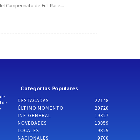
del Campeonato de Full Race....
Categorías Populares
 de
DESTACADAS
22148
l de
ÚLTIMO MOMENTO
20720
e
INF. GENERAL
19327
NOVEDADES
13059
LOCALES
9825
NACIONALES
9700