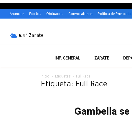
Anunciar
Edictos
Obituarios
Convocatorias
Política de Privacida
Zárate
C
6.4
INF. GENERAL
ZARATE
DEP
Inicio
Etiquetas
Full Race
Etiqueta: Full Race
Gambella se 