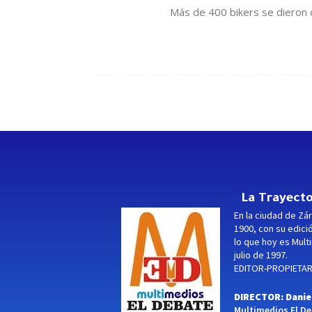
Más de 400 bikers se dieron ci
La Trayecto
En la ciudad de Zár
1900, con su edici
lo que hoy es Multi
julio de 1997.
EDITOR-PROPIETARI
DIRECTOR: Danie
Multimedios El Deb