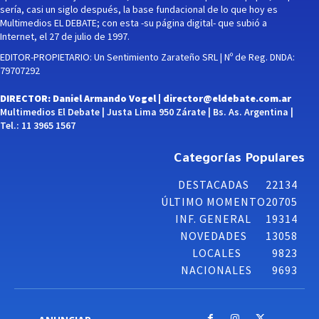
sería, casi un siglo después, la base fundacional de lo que hoy es
Multimedios EL DEBATE; con esta -su página digital- que subió a
Internet, el 27 de julio de 1997.
EDITOR-PROPIETARIO: Un Sentimiento Zarateño SRL | Nº de Reg. DNDA:
79707292
DIRECTOR: Daniel Armando Vogel |
director@eldebate.com.ar
Multimedios El Debate | Justa Lima 950 Zárate | Bs. As. Argentina |
Tel.: 11 3965 1567
Categorías Populares
DESTACADAS
22134
ÚLTIMO MOMENTO
20705
INF. GENERAL
19314
NOVEDADES
13058
LOCALES
9823
NACIONALES
9693