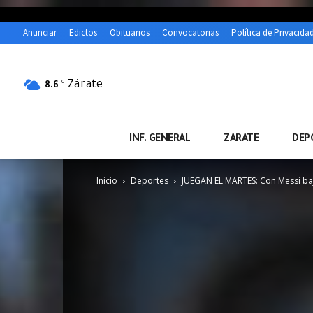
Anunciar
Edictos
Obituarios
Convocatorias
Política de Privacida
Zárate
C
8.6
INF. GENERAL
ZARATE
DEP
Inicio
Deportes
JUEGAN EL MARTES: Con Messi bajo