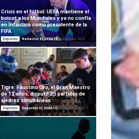
Crisis en el fútbol: UEFA mantiene el
boicot a los Mundiales y ya no confía
en Infantino como presidente de la
FIFA
Redactor EL DEBATE
-
6 agosto, 2026
Deportes
Tigre: Faustino Oro, el Gran Maestro
de 12 años, disputó 25 partidas de
ajedrez simultáneas
Deportes EL DEBATE
-
3 agosto, 2026
Deportes