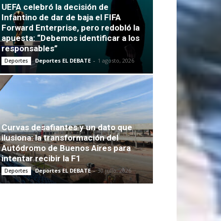
UEFA celebró la decisión de
Infantino de dar de baja el FIFA
Forward Enterprise, pero redobló la
apuesta: “Debemos identificar a los
responsables”
Deportes EL DEBATE
-
1 agosto, 2026
Deportes
Curvas desafiantes y un dato que
ilusiona: la transformación del
Autódromo de Buenos Aires para
intentar recibir la F1
Deportes EL DEBATE
-
30 julio, 2026
Deportes