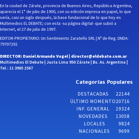
En la ciudad de Zárate, provincia de Buenos Aires, República Argentina,
aparecía el 1° de julio de 1900, con su edición impresa en papel, lo que
sería, casi un siglo después, la base fundacional de lo que hoy es
Multimedios EL DEBATE; con esta -su página digital- que subió a
Internet, el 27 de julio de 1997.
EDITOR-PROPIETARIO: Un Sentimiento Zarateño SRL | Nº de Reg. DNDA:
79707292
DIRECTOR: Daniel Armando Vogel |
director@eldebate.com.ar
Multimedios El Debate | Justa Lima 950 Zárate | Bs. As. Argentina |
Tel.: 11 3965 1567
Categorías Populares
DESTACADAS
22144
ÚLTIMO MOMENTO
20716
INF. GENERAL
19324
NOVEDADES
13058
LOCALES
9824
NACIONALES
9699