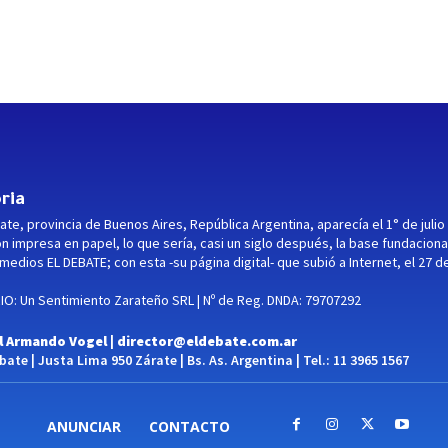
ria
ate, provincia de Buenos Aires, República Argentina, aparecía el 1° de julio
ón impresa en papel, lo que sería, casi un siglo después, la base fundaciona
medios EL DEBATE; con esta -su página digital- que subió a Internet, el 27 d
O: Un Sentimiento Zarateño SRL | Nº de Reg. DNDA: 79707292
l Armando Vogel |
director@eldebate.com.ar
ate | Justa Lima 950 Zárate | Bs. As. Argentina | Tel.: 11 3965 1567
ANUNCIAR
CONTACTO