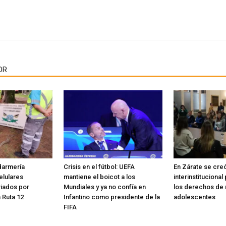
OR
darmería
Crisis en el fútbol: UEFA
En Zárate se cre
elulares
mantiene el boicot a los
interinstituciona
viados por
Mundiales y ya no confía en
los derechos de n
 Ruta 12
Infantino como presidente de la
adolescentes
FIFA