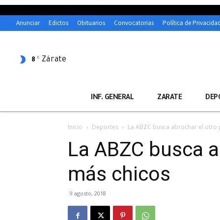
Anunciar
Edictos
Obituarios
Convocatorias
Política de Privacida
Zárate
C
8
INF. GENERAL
ZARATE
DEP
Inicio
Deportes
La ABZC busca abrochar el otro p
La ABZC busca ab
más chicos
9 agosto, 2018