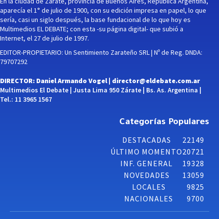
En la ciudad de Zárate, provincia de Buenos Aires, República Argentina,
aparecía el 1° de julio de 1900, con su edición impresa en papel, lo que
sería, casi un siglo después, la base fundacional de lo que hoy es
Multimedios EL DEBATE; con esta -su página digital- que subió a
Internet, el 27 de julio de 1997.
EDITOR-PROPIETARIO: Un Sentimiento Zarateño SRL | Nº de Reg. DNDA:
79707292
DIRECTOR: Daniel Armando Vogel |
director@eldebate.com.ar
Multimedios El Debate | Justa Lima 950 Zárate | Bs. As. Argentina |
Tel.: 11 3965 1567
Categorías Populares
DESTACADAS
22149
ÚLTIMO MOMENTO
20721
INF. GENERAL
19328
NOVEDADES
13059
LOCALES
9825
NACIONALES
9700