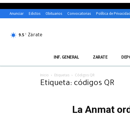
Anunciar
Edictos
Obituarios
Convocatorias
Política de Privacida
Zárate
C
9.5
INF. GENERAL
ZARATE
DEP
Inicio
Etiquetas
Códigos QR
Etiqueta: códigos QR
La Anmat ord