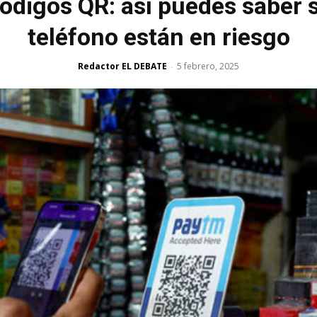
digos QR: así puedes saber si
teléfono están en riesgo
Redactor EL DEBATE
5 febrero, 2025
-