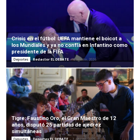
Crisis en el fútbol: UEFA mantiene el boicot a
los Mundiales y ya no confía en Infantino como
presidente de la FIFA
Redactor EL DEBATE
-
6 agosto, 2026
Deportes
Tigre: Faustino Oro, el Gran Maestro de 12
años, disputó 25 partidas de ajedrez
simultáneas
Deportes EL DEBATE
-
3 agosto, 2026
Deportes