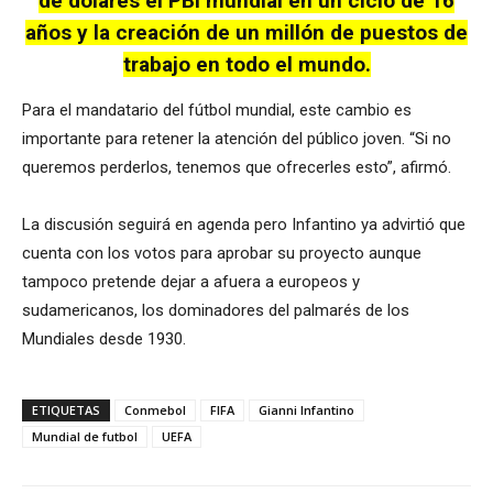
de dólares el PBI mundial en un ciclo de 16
años y la creación de un millón de puestos de
trabajo en todo el mundo.
Para el mandatario del fútbol mundial, este cambio es
importante para retener la atención del público joven. “Si no
queremos perderlos, tenemos que ofrecerles esto”, afirmó.
La discusión seguirá en agenda pero Infantino ya advirtió que
cuenta con los votos para aprobar su proyecto aunque
tampoco pretende dejar a afuera a europeos y
sudamericanos, los dominadores del palmarés de los
Mundiales desde 1930.
ETIQUETAS
Conmebol
FIFA
Gianni Infantino
Mundial de futbol
UEFA