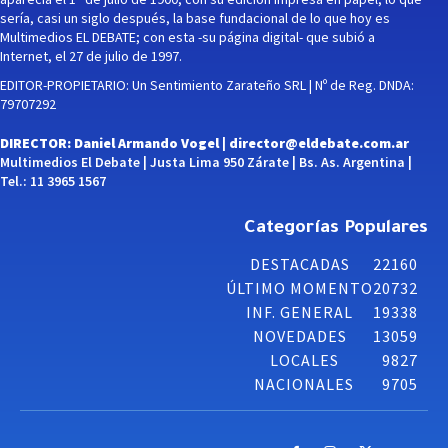
sería, casi un siglo después, la base fundacional de lo que hoy es
Multimedios EL DEBATE; con esta -su página digital- que subió a
Internet, el 27 de julio de 1997.
EDITOR-PROPIETARIO: Un Sentimiento Zarateño SRL | Nº de Reg. DNDA:
79707292
DIRECTOR: Daniel Armando Vogel |
director@eldebate.com.ar
Multimedios El Debate | Justa Lima 950 Zárate | Bs. As. Argentina |
Tel.: 11 3965 1567
Categorías Populares
DESTACADAS
22160
ÚLTIMO MOMENTO
20732
INF. GENERAL
19338
NOVEDADES
13059
LOCALES
9827
NACIONALES
9705