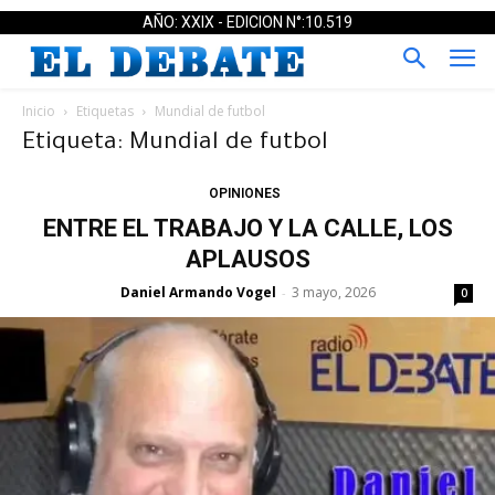
AÑO: XXIX - EDICION N°:10.519
Inicio
Etiquetas
Mundial de futbol
Etiqueta: Mundial de futbol
OPINIONES
ENTRE EL TRABAJO Y LA CALLE, LOS
APLAUSOS
Daniel Armando Vogel
3 mayo, 2026
-
0