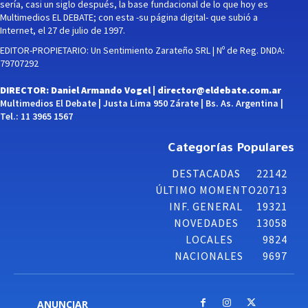
sería, casi un siglo después, la base fundacional de lo que hoy es
Multimedios EL DEBATE; con esta -su página digital- que subió a
Internet, el 27 de julio de 1997.
EDITOR-PROPIETARIO: Un Sentimiento Zarateño SRL | Nº de Reg. DNDA:
79707292
DIRECTOR: Daniel Armando Vogel |
director@eldebate.com.ar
Multimedios El Debate | Justa Lima 950 Zárate | Bs. As. Argentina |
Tel.: 11 3965 1567
Categorías Populares
DESTACADAS
22142
ÚLTIMO MOMENTO
20713
INF. GENERAL
19321
NOVEDADES
13058
LOCALES
9824
NACIONALES
9697
ANUNCIAR