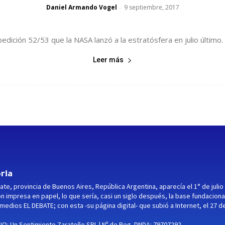
Daniel Armando Vogel
9 septiembre, 2017
-
dición 52/53 que la NASA lanzó a la estratósfera en julio último. 
Leer más
ria
ate, provincia de Buenos Aires, República Argentina, aparecía el 1° de julio
ón impresa en papel, lo que sería, casi un siglo después, la base fundaciona
medios EL DEBATE; con esta -su página digital- que subió a Internet, el 27 d
O: Un Sentimiento Zarateño SRL | Nº de Reg. DNDA: 79707292