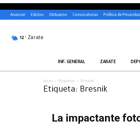
Anunciar
Edictos
Obituarios
Convocatorias
Política de Privacida
Zárate
C
12
INF. GENERAL
ZARATE
DEP
Inicio
Etiquetas
Bresnik
Etiqueta: Bresnik
La impactante fot