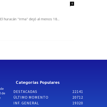
0
El huracán "Irma" dejó al menos 18...
Categorías Populares
 de
DESTACADAS
22141
l de
ÚLTIMO MOMENTO
20712
e
INF. GENERAL
19320