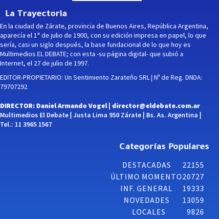
La Trayectoria
En la ciudad de Zárate, provincia de Buenos Aires, República Argentina,
aparecía el 1° de julio de 1900, con su edición impresa en papel, lo que
sería, casi un siglo después, la base fundacional de lo que hoy es
Multimedios EL DEBATE; con esta -su página digital- que subió a
Internet, el 27 de julio de 1997.
EDITOR-PROPIETARIO: Un Sentimiento Zarateño SRL | Nº de Reg. DNDA:
79707292
DIRECTOR: Daniel Armando Vogel |
director@eldebate.com.ar
Multimedios El Debate | Justa Lima 950 Zárate | Bs. As. Argentina |
Tel.: 11 3965 1567
Categorías Populares
DESTACADAS
22155
ÚLTIMO MOMENTO
20727
INF. GENERAL
19333
NOVEDADES
13059
LOCALES
9826