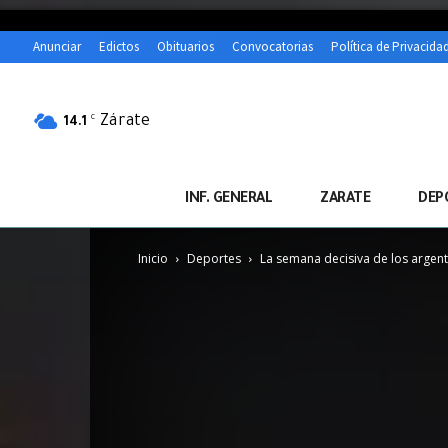
Anunciar
Edictos
Obituarios
Convocatorias
Política de Privacida
Zárate
C
14.1
INF. GENERAL
ZARATE
DEP
Inicio
Deportes
La semana decisiva de los argent