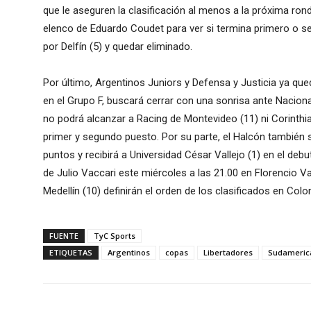
que le aseguren la clasificación al menos a la próxima ron
elenco de Eduardo Coudet para ver si termina primero o 
por Delfín (5) y quedar eliminado.
Por último, Argentinos Juniors y Defensa y Justicia ya que
en el Grupo F, buscará cerrar con una sonrisa ante Naciona
no podrá alcanzar a Racing de Montevideo (11) ni Corinthi
primer y segundo puesto. Por su parte, el Halcón también 
puntos y recibirá a Universidad César Vallejo (1) en el d
de Julio Vaccari este miércoles a las 21.00 en Florencio V
Medellín (10) definirán el orden de los clasificados en Colo
FUENTE
TyC Sports
ETIQUETAS
Argentinos
copas
Libertadores
Sudameric