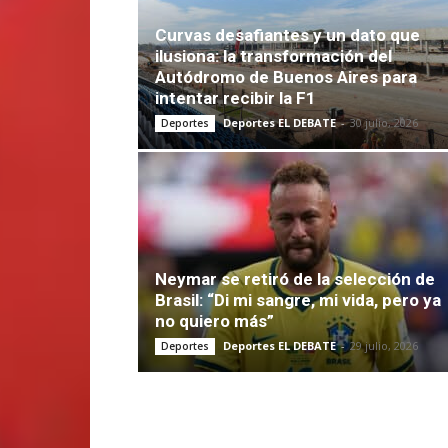
Curvas desafiantes y un dato que
ilusiona: la transformación del
Autódromo de Buenos Aires para
intentar recibir la F1
Deportes EL DEBATE
-
30 julio, 2026
Deportes
Neymar se retiró de la selección de
Brasil: “Di mi sangre, mi vida, pero ya
no quiero más”
Deportes EL DEBATE
-
29 julio, 2026
Deportes