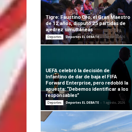
Tigre: Faustino Oro, el Gran Maestro
de 12 años, disputó 25 partidas de
ajedrez simultáneas
Deportes EL DEBATE
-
3 agosto, 2026
Deportes
UEFA celebró la decisión de
Infantino de dar de baja el FIFA
Forward Enterprise, pero redobló la
apuesta: “Debemos identificar a los
responsables”
Deportes EL DEBATE
-
1 agosto, 2026
Deportes