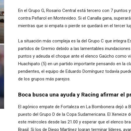
En el Grupo G, Rosario Central está tercero con 7 puntos 
contra Peñarol en Montevideo. Si el Canalla gana, superar
mientras que si empata o pierde se quedará en el tercer l
La situación más compleja es la del Grupo C que integra E
partidos de Gremio debido a las lamentables inundaciones e
puntos y adeuda el choque ante el elenco Gaúcho como visi
Huachipato (5) en un partido importante pensando en la cla
pendientes, el equipo de Eduardo Domínguez todavía pued
de los grupos más parejos.
Boca busca una ayuda y Racing afirmar el 
El agónico empate de Fortaleza en La Bombonera dejó a Bo
puesto del Grupo D de la Copa Sudamericana. El Xeneize d
este miércoles desde las 21.00 y esperar que el elenco bra
Brasil. Si los de Diego Martínez logran terminar líderes, av