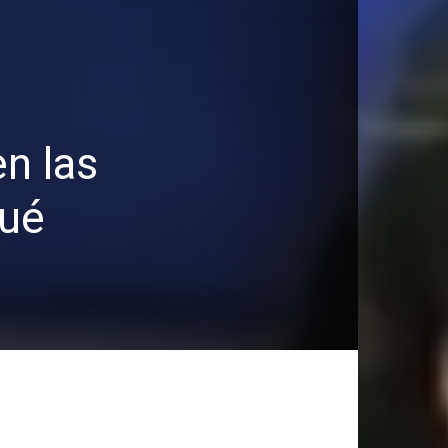
n las
qué