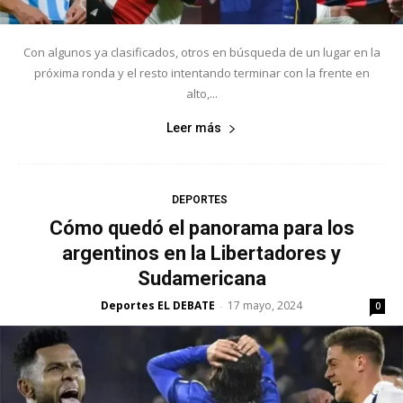
Con algunos ya clasificados, otros en búsqueda de un lugar en la
próxima ronda y el resto intentando terminar con la frente en
alto,...
Leer más
DEPORTES
Cómo quedó el panorama para los
argentinos en la Libertadores y
Sudamericana
Deportes EL DEBATE
17 mayo, 2024
-
0