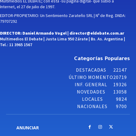
Multimedios EL DEBATE; con esta -su página digital- que subió a
Internet, el 27 de julio de 1997.
EDITOR-PROPIETARIO: Un Sentimiento Zarateño SRL | Nº de Reg. DNDA:
79707292
DIRECTOR: Daniel Armando Vogel |
director@eldebate.com.ar
Multimedios El Debate | Justa Lima 950 Zárate | Bs. As. Argentina |
Tel.: 11 3965 1567
Categorías Populares
DESTACADAS
22147
ÚLTIMO MOMENTO
20719
INF. GENERAL
19326
NOVEDADES
13058
LOCALES
9824
NACIONALES
9700
ANUNCIAR