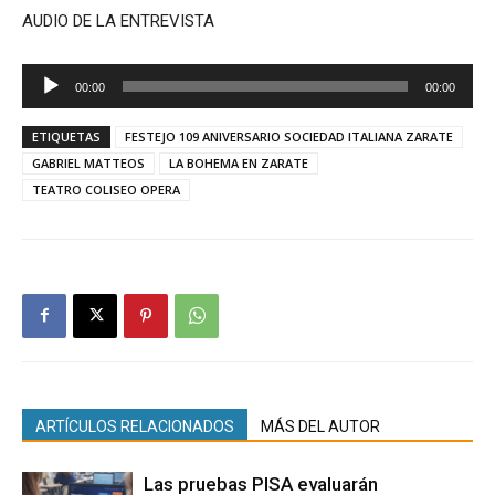
AUDIO DE LA ENTREVISTA
Reproductor
00:00
00:00
de
audio
ETIQUETAS
FESTEJO 109 ANIVERSARIO SOCIEDAD ITALIANA ZARATE
GABRIEL MATTEOS
LA BOHEMA EN ZARATE
TEATRO COLISEO OPERA
ARTÍCULOS RELACIONADOS
MÁS DEL AUTOR
Las pruebas PISA evaluarán