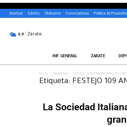
Anunciar
Edictos
Obituarios
Convocatorias
Política de Privacida
Zárate
C
6.9
INF. GENERAL
ZARATE
DEP
Inicio
Etiquetas
FESTEJO 109 ANIVERSARIO SOCIE
Etiqueta: FESTEJO 109 
La Sociedad Italian
gran