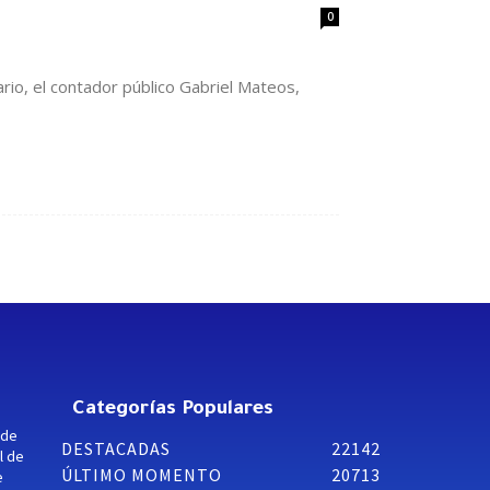
0
rio, el contador público Gabriel Mateos,
Categorías Populares
 de
DESTACADAS
22142
l de
ÚLTIMO MOMENTO
20713
e