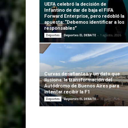
UEFA celebró la decisión de
Infantino de dar de baja el FIFA
Forward Enterprise, pero redobló la
apuesta: “Debemos identificar a los
responsables”
Deportes EL DEBATE
-
1 agosto, 2026
Deportes
Curvas desafiantes y un dato que
ilusiona: la transformación del
Autódromo de Buenos Aires para
intentar recibir la F1
Deportes EL DEBATE
-
30 julio, 2026
Deportes