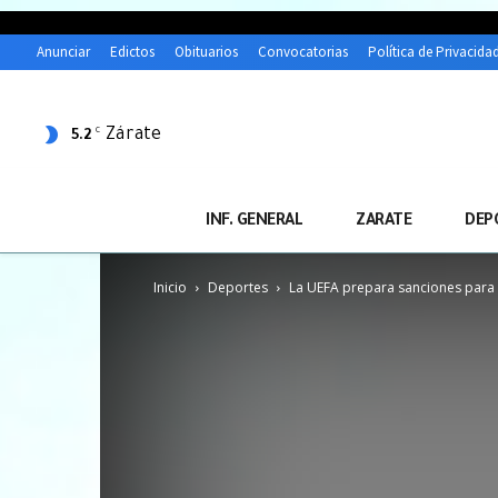
Anunciar
Edictos
Obituarios
Convocatorias
Política de Privacida
Zárate
C
5.2
INF. GENERAL
ZARATE
DEP
Inicio
Deportes
La UEFA prepara sanciones para 10