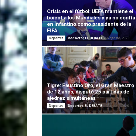
Crisis en el fútbol: UEFA mantiene el
boicot a los Mundiales y ya no confía
en Infantino como presidente de la
FIFA
Redactor EL DEBATE
-
6 agosto, 2026
Deportes
Tigre: Faustino Oro, el Gran Maestro
de 12 años, disputó 25 partidas de
ajedrez simultáneas
Deportes EL DEBATE
-
3 agosto, 2026
Deportes