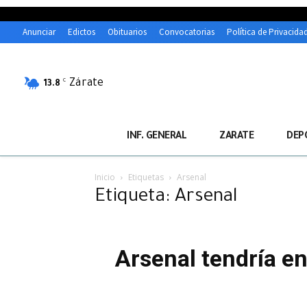
Anunciar
Edictos
Obituarios
Convocatorias
Política de Privacida
Zárate
C
13.8
INF. GENERAL
ZARATE
DEP
Inicio
Etiquetas
Arsenal
Etiqueta: Arsenal
Arsenal tendría en