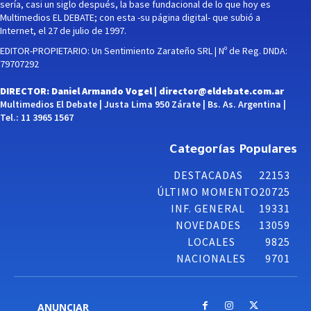
sería, casi un siglo después, la base fundacional de lo que hoy es
Multimedios EL DEBATE; con esta -su página digital- que subió a
Internet, el 27 de julio de 1997.
EDITOR-PROPIETARIO: Un Sentimiento Zarateño SRL | Nº de Reg. DNDA:
79707292
DIRECTOR: Daniel Armando Vogel |
director@eldebate.com.ar
Multimedios El Debate | Justa Lima 950 Zárate | Bs. As. Argentina |
Tel.: 11 3965 1567
Categorías Populares
DESTACADAS
22153
ÚLTIMO MOMENTO
20725
INF. GENERAL
19331
NOVEDADES
13059
LOCALES
9825
NACIONALES
9701
ANUNCIAR