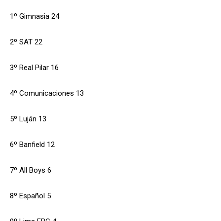
1º Gimnasia 24
2º SAT 22
3º Real Pilar 16
4º Comunicaciones 13
5º Luján 13
6º Banfield 12
7º All Boys 6
8º Español 5