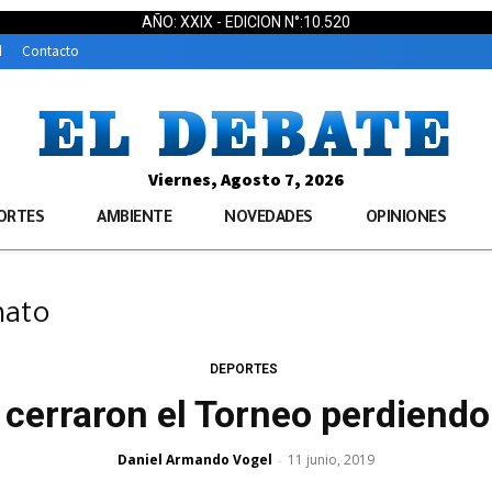
AÑO: XXIX - EDICION N°:10.520
d
Contacto
Viernes, Agosto 7, 2026
ORTES
AMBIENTE
NOVEDADES
OPINIONES
nato
DEPORTES
 cerraron el Torneo perdiend
Daniel Armando Vogel
11 junio, 2019
-