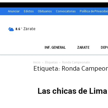
Anunciar
Edictos
Obituarios
Convocatorias
Política de Privacida
Zárate
C
8.6
INF. GENERAL
ZARATE
DEP
Inicio
Etiquetas
Ronda Campeonato
Etiqueta: Ronda Campeo
Las chicas de Lima