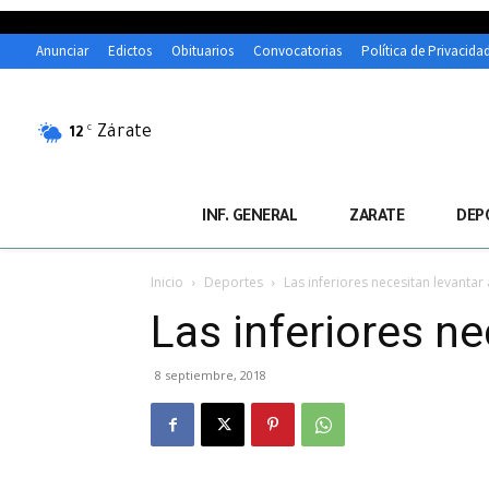
Anunciar
Edictos
Obituarios
Convocatorias
Política de Privacida
Zárate
C
12
INF. GENERAL
ZARATE
DEP
Inicio
Deportes
Las inferiores necesitan levantar
Las inferiores n
8 septiembre, 2018