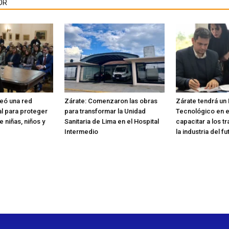
OR
reó una red
Zárate: Comenzaron las obras
Zárate tendrá un
nal para proteger
para transformar la Unidad
Tecnológico en e
 niñas, niños y
Sanitaria de Lima en el Hospital
capacitar a los t
Intermedio
la industria del fu