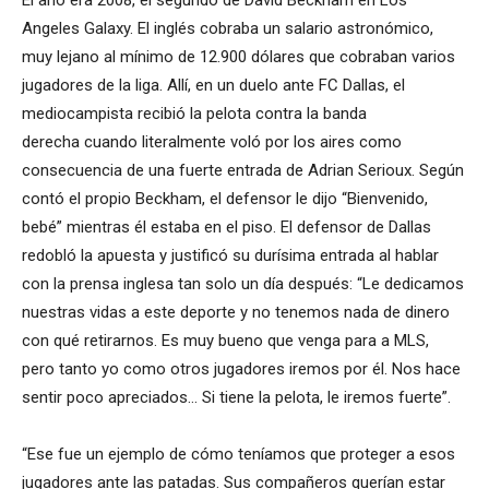
El año era 2008, el segundo de David Beckham en Los
Angeles Galaxy. El inglés cobraba un salario astronómico,
muy lejano al mínimo de 12.900 dólares que cobraban varios
jugadores de la liga. Allí, en un duelo ante FC Dallas, el
mediocampista recibió la pelota contra la banda
derecha cuando literalmente voló por los aires como
consecuencia de una fuerte entrada de Adrian Serioux. Según
contó el propio Beckham, el defensor le dijo “Bienvenido,
bebé” mientras él estaba en el piso. El defensor de Dallas
redobló la apuesta y justificó su durísima entrada al hablar
con la prensa inglesa tan solo un día después: “Le dedicamos
nuestras vidas a este deporte y no tenemos nada de dinero
con qué retirarnos. Es muy bueno que venga para a MLS,
pero tanto yo como otros jugadores iremos por él. Nos hace
sentir poco apreciados… Si tiene la pelota, le iremos fuerte”.
“Ese fue un ejemplo de cómo teníamos que proteger a esos
jugadores ante las patadas. Sus compañeros querían estar