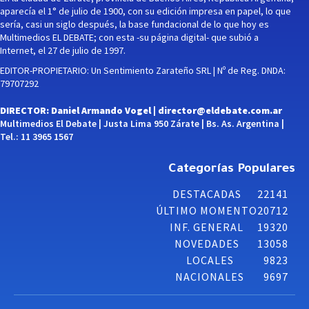
aparecía el 1° de julio de 1900, con su edición impresa en papel, lo que
sería, casi un siglo después, la base fundacional de lo que hoy es
Multimedios EL DEBATE; con esta -su página digital- que subió a
Internet, el 27 de julio de 1997.
EDITOR-PROPIETARIO: Un Sentimiento Zarateño SRL | Nº de Reg. DNDA:
79707292
DIRECTOR: Daniel Armando Vogel |
director@eldebate.com.ar
Multimedios El Debate | Justa Lima 950 Zárate | Bs. As. Argentina |
Tel.: 11 3965 1567
Categorías Populares
DESTACADAS
22141
ÚLTIMO MOMENTO
20712
INF. GENERAL
19320
NOVEDADES
13058
LOCALES
9823
NACIONALES
9697