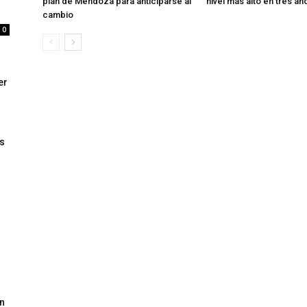
plan de Mendoza para anticiparse al
nivel más alto en tres añ
cambio
0
er
s
un