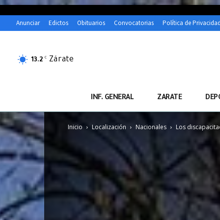
Anunciar
Edictos
Obituarios
Convocatorias
Política de Privacida
Zárate
C
13.2
INF. GENERAL
ZARATE
DEP
Inicio
Localización
Nacionales
Los discapacitad