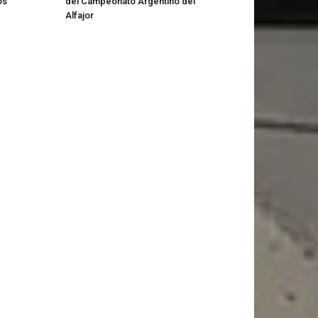
os
del Campeonato Argentino del
Alfajor