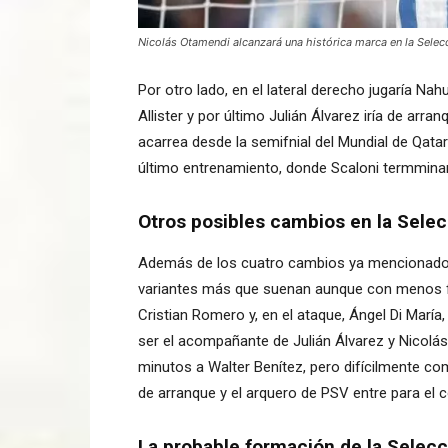
Nicolás Otamendi alcanzará una histórica marca en la Selecc
Por otro lado, en el lateral derecho jugaría Nah
Allister y por último Julián Álvarez iría de arr
acarrea desde la semifnial del Mundial de Qatar
último entrenamiento, donde Scaloni termminará 
Otros posibles cambios en la Selec
Además de los cuatro cambios ya mencionados,
variantes más que suenan aunque con menos fu
Cristian Romero y, en el ataque, Ángel Di Mar
ser el acompañante de Julián Álvarez y Nicolás
minutos a Walter Benítez, pero difícilmente co
de arranque y el arquero de PSV entre para el
La probable formación de la Selecc