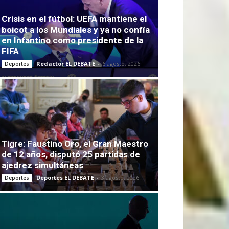
Crisis en el fútbol: UEFA mantiene el
boicot a los Mundiales y ya no confía
en Infantino como presidente de la
FIFA
Redactor EL DEBATE
-
6 agosto, 2026
Deportes
Tigre: Faustino Oro, el Gran Maestro
de 12 años, disputó 25 partidas de
ajedrez simultáneas
Deportes EL DEBATE
-
3 agosto, 2026
Deportes