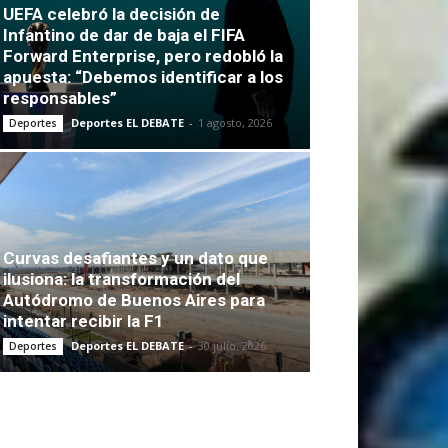
UEFA celebró la decisión de
Infantino de dar de baja el FIFA
Forward Enterprise, pero redobló la
apuesta: “Debemos identificar a los
responsables”
Deportes EL DEBATE
-
1 agosto, 2026
Deportes
Curvas desafiantes y un dato que
ilusiona: la transformación del
Autódromo de Buenos Aires para
intentar recibir la F1
Deportes EL DEBATE
-
30 julio, 2026
Deportes