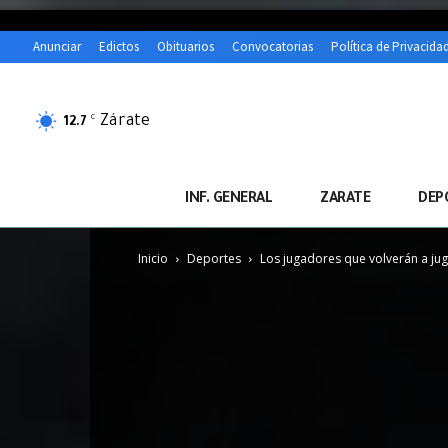
Anunciar
Edictos
Obituarios
Convocatorias
Política de Privacida
Zárate
C
12.7
INF. GENERAL
ZARATE
DEP
Inicio
Deportes
Los jugadores que volverán a jug