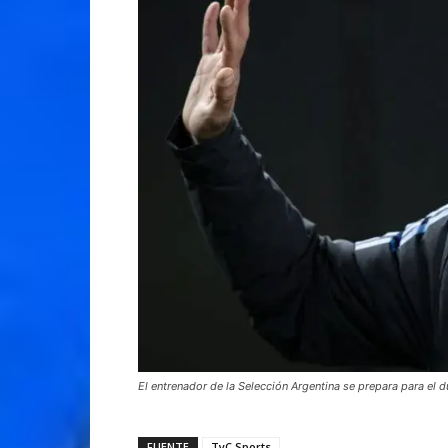
El entrenador de la Selección Argentina se prepara para el d
FUENTE
TyC Sports