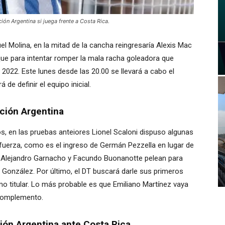
ión Argentina si juega frente a Costa Rica.
uel Molina, en la mitad de la cancha reingresaría Alexis Mac
anque para intentar romper la mala racha goleadora que
 2022. Este lunes desde las 20.00 se llevará a cabo el
de definir el equipo inicial.
ción Argentina
 en las pruebas anteiores Lionel Scaloni dispuso algunas
erza, como es el ingreso de Germán Pezzella en lugar de
ía, Alejandro Garnacho y Facundo Buonanotte pelean para
 González. Por último, el DT buscará darle sus primeros
mo titular. Lo más probable es que Emiliano Martínez vaya
 complemento.
ión Argentina ante Costa Rica