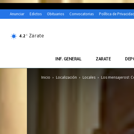
Anunciar
Edictos
Obituarios
Convocatorias
Política de Privacida
Zárate
C
4.2
INF. GENERAL
ZARATE
DEP
Inicio
Localización
Locales
Los mensajeros!: C