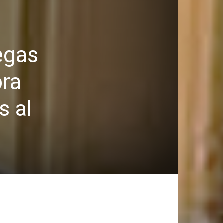
egas
bra
s al