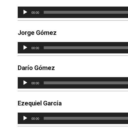
Reproductor
00:00
de
audio
Jorge Gómez
Reproductor
00:00
de
audio
Darío Gómez
Reproductor
00:00
de
audio
Ezequiel García
Reproductor
00:00
de