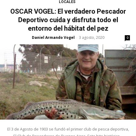
LOCALES
OSCAR VOGEL: El verdadero Pescador
Deportivo cuida y disfruta todo el
entorno del hábitat del pez
Daniel Armando Vogel
3 agosto, 2020
-
0
El 3 de Agosto de 1903 se fundó el primer club de pesca deportiva,