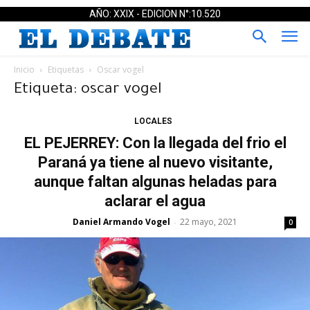
AÑO: XXIX - EDICION N°:10.520
Inicio
Etiquetas
Oscar vogel
Etiqueta: oscar vogel
LOCALES
EL PEJERREY: Con la llegada del frio el
Paraná ya tiene al nuevo visitante,
aunque faltan algunas heladas para
aclarar el agua
Daniel Armando Vogel
22 mayo, 2021
-
0