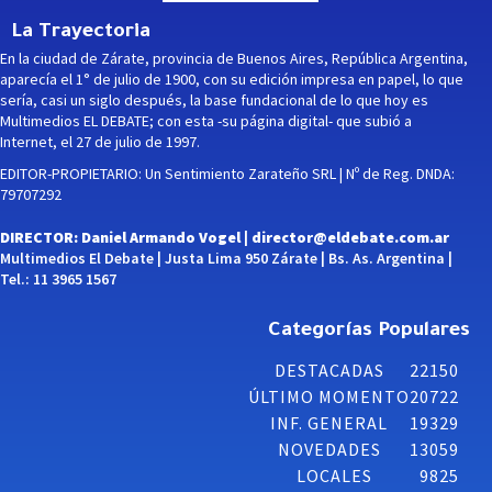
La Trayectoria
En la ciudad de Zárate, provincia de Buenos Aires, República Argentina,
aparecía el 1° de julio de 1900, con su edición impresa en papel, lo que
sería, casi un siglo después, la base fundacional de lo que hoy es
Multimedios EL DEBATE; con esta -su página digital- que subió a
Internet, el 27 de julio de 1997.
EDITOR-PROPIETARIO: Un Sentimiento Zarateño SRL | Nº de Reg. DNDA:
79707292
DIRECTOR: Daniel Armando Vogel |
director@eldebate.com.ar
Multimedios El Debate | Justa Lima 950 Zárate | Bs. As. Argentina |
Tel.: 11 3965 1567
Categorías Populares
DESTACADAS
22150
ÚLTIMO MOMENTO
20722
INF. GENERAL
19329
NOVEDADES
13059
LOCALES
9825