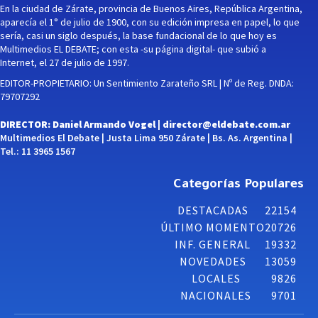
En la ciudad de Zárate, provincia de Buenos Aires, República Argentina,
aparecía el 1° de julio de 1900, con su edición impresa en papel, lo que
sería, casi un siglo después, la base fundacional de lo que hoy es
Multimedios EL DEBATE; con esta -su página digital- que subió a
Internet, el 27 de julio de 1997.
EDITOR-PROPIETARIO: Un Sentimiento Zarateño SRL | Nº de Reg. DNDA:
79707292
DIRECTOR: Daniel Armando Vogel |
director@eldebate.com.ar
Multimedios El Debate | Justa Lima 950 Zárate | Bs. As. Argentina |
Tel.: 11 3965 1567
Categorías Populares
DESTACADAS
22154
ÚLTIMO MOMENTO
20726
INF. GENERAL
19332
NOVEDADES
13059
LOCALES
9826
NACIONALES
9701