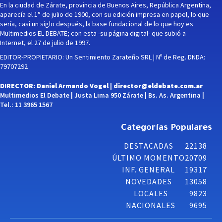
En la ciudad de Zárate, provincia de Buenos Aires, República Argentina,
aparecía el 1° de julio de 1900, con su edición impresa en papel, lo que
sería, casi un siglo después, la base fundacional de lo que hoy es
Multimedios EL DEBATE; con esta -su página digital- que subió a
Internet, el 27 de julio de 1997.
EDITOR-PROPIETARIO: Un Sentimiento Zarateño SRL | Nº de Reg. DNDA:
79707292
DIRECTOR: Daniel Armando Vogel |
director@eldebate.com.ar
Multimedios El Debate | Justa Lima 950 Zárate | Bs. As. Argentina |
Tel.: 11 3965 1567
Categorías Populares
DESTACADAS
22138
ÚLTIMO MOMENTO
20709
INF. GENERAL
19317
NOVEDADES
13058
LOCALES
9823
NACIONALES
9695