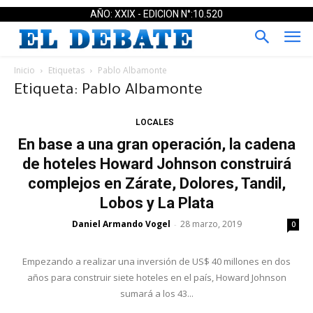
AÑO: XXIX - EDICION N°:10.520
Inicio
Etiquetas
Pablo Albamonte
Etiqueta: Pablo Albamonte
LOCALES
En base a una gran operación, la cadena
de hoteles Howard Johnson construirá
complejos en Zárate, Dolores, Tandil,
Lobos y La Plata
Daniel Armando Vogel
28 marzo, 2019
-
0
Empezando a realizar una inversión de US$ 40 millones en dos
años para construir siete hoteles en el país, Howard Johnson
sumará a los 43...