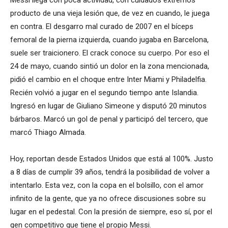
Messi llega con poca actividad, con cuidados extremos
producto de una vieja lesión que, de vez en cuando, le juega
en contra. El desgarro mal curado de 2007 en el bíceps
femoral de la pierna izquierda, cuando jugaba en Barcelona,
suele ser traicionero. El crack conoce su cuerpo. Por eso el
24 de mayo, cuando sintió un dolor en la zona mencionada,
pidió el cambio en el choque entre Inter Miami y Philadelfia.
Recién volvió a jugar en el segundo tiempo ante Islandia.
Ingresó en lugar de Giuliano Simeone y disputó 20 minutos
bárbaros. Marcó un gol de penal y participó del tercero, que
marcó Thiago Almada.
Hoy, reportan desde Estados Unidos que está al 100%. Justo
a 8 días de cumplir 39 años, tendrá la posibilidad de volver a
intentarlo. Esta vez, con la copa en el bolsillo, con el amor
infinito de la gente, que ya no ofrece discusiones sobre su
lugar en el pedestal. Con la presión de siempre, eso sí, por el
gen competitivo que tiene el propio Messi.