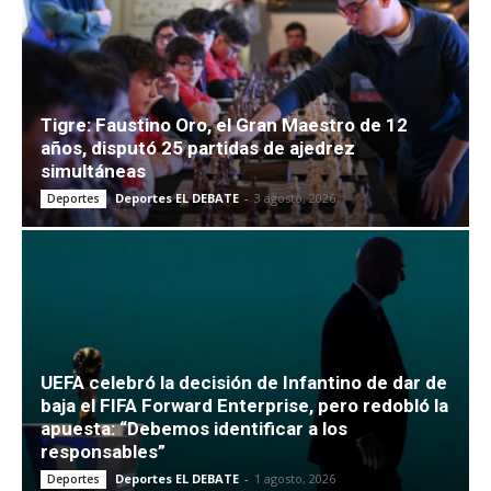
Tigre: Faustino Oro, el Gran Maestro de 12
años, disputó 25 partidas de ajedrez
simultáneas
Deportes EL DEBATE
-
3 agosto, 2026
Deportes
UEFA celebró la decisión de Infantino de dar de
baja el FIFA Forward Enterprise, pero redobló la
apuesta: “Debemos identificar a los
responsables”
Deportes EL DEBATE
-
1 agosto, 2026
Deportes