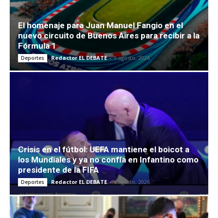
El homenaje para Juan Manuel Fangio en el
nuevo circuito de Buenos Aires para recibir a la
Fórmula 1
Redactor EL DEBATE
-
9 agosto, 2026
Deportes
Crisis en el fútbol: UEFA mantiene el boicot a
los Mundiales y ya no confía en Infantino como
presidente de la FIFA
Redactor EL DEBATE
-
6 agosto, 2026
Deportes