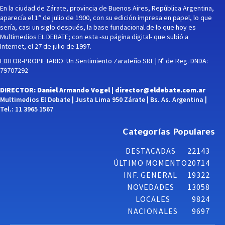
En la ciudad de Zárate, provincia de Buenos Aires, República Argentina,
aparecía el 1° de julio de 1900, con su edición impresa en papel, lo que
sería, casi un siglo después, la base fundacional de lo que hoy es
Multimedios EL DEBATE; con esta -su página digital- que subió a
Internet, el 27 de julio de 1997.
EDITOR-PROPIETARIO: Un Sentimiento Zarateño SRL | Nº de Reg. DNDA:
79707292
DIRECTOR: Daniel Armando Vogel |
director@eldebate.com.ar
Multimedios El Debate | Justa Lima 950 Zárate | Bs. As. Argentina |
Tel.: 11 3965 1567
Categorías Populares
DESTACADAS
22143
ÚLTIMO MOMENTO
20714
INF. GENERAL
19322
NOVEDADES
13058
LOCALES
9824
NACIONALES
9697